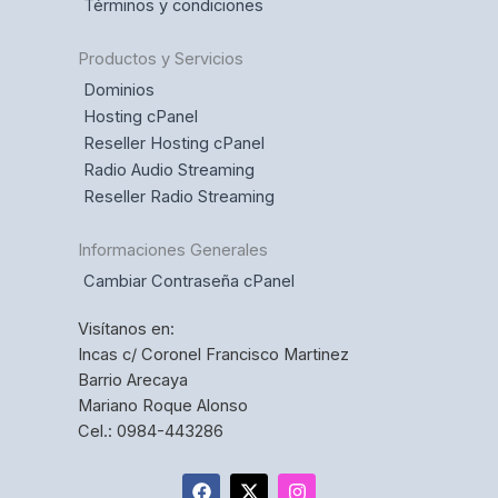
Términos y condiciones
Productos y Servicios
Dominios
Hosting cPanel
Reseller Hosting cPanel
Radio Audio Streaming
Reseller Radio Streaming
Informaciones Generales
Cambiar Contraseña cPanel
Visítanos en:
Incas c/ Coronel Francisco Martinez
Barrio Arecaya
Mariano Roque Alonso
Cel.: 0984-443286
F
X
I