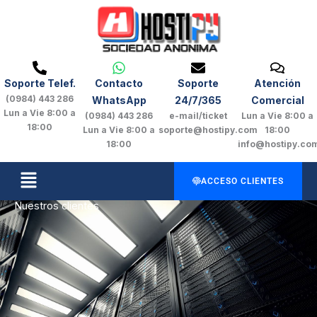
Ir
al
contenido
Soporte Telef.
Contacto
Soporte
Atención
(0984) 443 286
WhatsApp
24/7/365
Comercial
Lun a Vie 8:00 a
(0984) 443 286
e-mail/ticket
Lun a Vie 8:00 a
18:00
Lun a Vie 8:00 a
soporte@hostipy.com
18:00
18:00
info@hostipy.co
Menú
ACCESO CLIENTES
Nuestros clientes