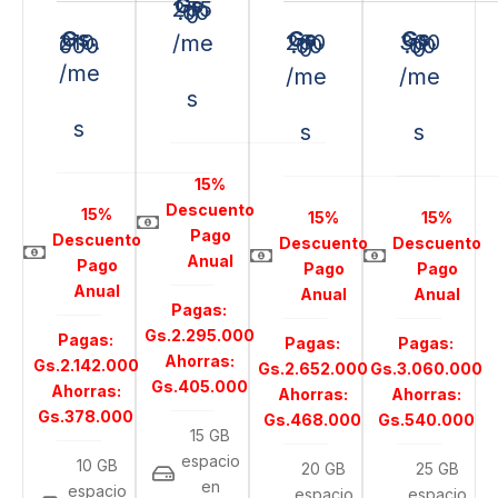
Gs.
255
.00
0
Gs.
Gs.
Gs.
210.
260
300
/me
000
.00
.00
0
0
/me
/me
/me
s
s
s
s
15%
Descuento
15%
15%
15%
Pago
Descuento
Descuento
Descuento
Anual
Pago
Pago
Pago
Anual
Anual
Anual
Pagas:
Gs.2.295.000
Pagas:
Pagas:
Pagas:
Ahorras:
Gs.2.142.000
Gs.2.652.000
Gs.3.060.000
Gs.405.000
Ahorras:
Ahorras:
Ahorras:
Gs.378.000
Gs.468.000
Gs.540.000
15 GB
espacio
10 GB
20 GB
25 GB
en
espacio
espacio
espacio