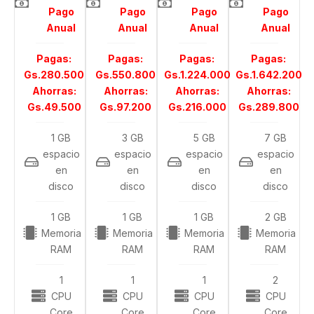
Pago
Pago
Pago
Pago
Anual
Anual
Anual
Anual
Pagas:
Pagas:
Pagas:
Pagas:
Gs.280.500
Gs.550.800
Gs.1.224.000
Gs.1.642.200
Ahorras:
Ahorras:
Ahorras:
Ahorras:
Gs.49.500
Gs.97.200
Gs.216.000
Gs.289.800
1 GB
3 GB
5 GB
7 GB
espacio
espacio
espacio
espacio
en
en
en
en
disco
disco
disco
disco
1 GB
1 GB
1 GB
2 GB
Memoria
Memoria
Memoria
Memoria
RAM
RAM
RAM
RAM
1
1
1
2
CPU
CPU
CPU
CPU
Core
Core
Core
Core