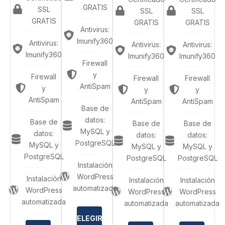
GRATIS
SSL
SSL
SSL
GRATIS
GRATIS
GRATIS
Antivirus:
Imunify360
Antivirus:
Antivirus:
Antivirus:
Imunify360
Imunify360
Imunify360
Firewall
y
Firewall
Firewall
Firewall
AntiSpam
y
y
y
AntiSpam
AntiSpam
AntiSpam
Base de
datos:
Base de
Base de
Base de
MySQL y
datos:
datos:
datos:
PostgreSQL
MySQL y
MySQL y
MySQL y
PostgreSQL
PostgreSQL
PostgreSQL
Instalación
WordPress
Instalación
Instalación
Instalación
automatizada
WordPress
WordPress
WordPress
automatizada
automatizada
automatizada
ELEGIR