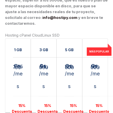
espacio, superior a los 500GB, que es nuestro plan de
mayor espacio disponible en disco, para que se
ajuste a las necesidades reales de tu proyecto,
solicítalo al correo:
info@hostipy.com
y en breve te
contactaremos.
Hosting cPanel CloudLinux SSD
1 GB
3 GB
5 GB
7 GB
Gs.
Gs.
Gs.
Gs.
27.5
54.
120.
161.
00
000
000
000
/me
/me
/me
/me
s
s
s
s
15%
15%
15%
15%
Descuento
Descuento
Descuento
Descuento