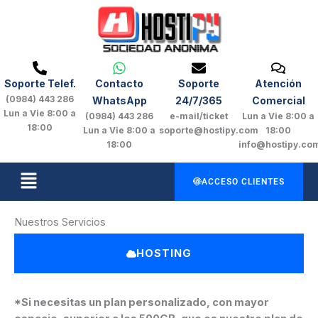
Ir
al
contenido
Soporte Telef.
Contacto
Soporte
Atención
(0984) 443 286
WhatsApp
24/7/365
Comercial
Lun a Vie 8:00 a
(0984) 443 286
e-mail/ticket
Lun a Vie 8:00 a
18:00
Lun a Vie 8:00 a
soporte@hostipy.com
18:00
18:00
info@hostipy.co
Menú
ACCESO CLIENTES
Nuestros Servicios
HOSTING
*Si necesitas un plan personalizado, con mayor